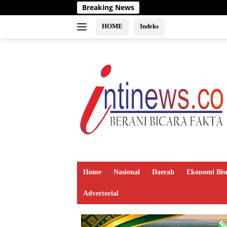
Langsung
Breaking News
ke
konten
HOME
Indeks
Home
Nasional
Daerah
Ekonomi Bis
Advertorial