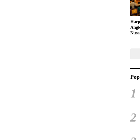
Harp
Angk
Nusa
Raya
Kuli
Tari
Pop
1
2