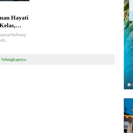
man Hayati
Kelas,
sional Refinery
yati…
Selengkapnya