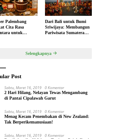
er Palembang
Dari Bali untuk Bumi
at Cita Rasa
Sriwijaya: Membangun
ntara untuk
Pariwisata Sumatera
kan HUT RI,
Selatan melalui Tata
ner Lokal Jadi Daya
Kelola Destinasi
k Utama
Terintegrasi
Selengkapnya
ular Post
Sabtu, Maret 16, 2019
0 Komentar
2 Hari Hilang, Nelayan Tewas Mengambang
di Pantai Cipalawah Garut
Sabtu, Maret 16, 2019
0 Komentar
Menag Kecam Penembakan di New Zealand:
Tak Berperikemanusiaan!
Sabtu, Maret 16, 2019
0 Komentar