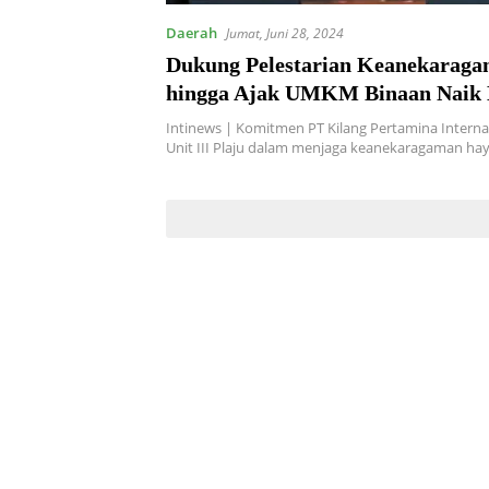
Daerah
Jumat, Juni 28, 2024
Dukung Pelestarian Keanekaraga
hingga Ajak UMKM Binaan Naik 
Kilang Pertamina Plaju Raih Dua
Intinews | Komitmen PT Kilang Pertamina Interna
Penghargaan ISRA 2024 di Solo
Unit III Plaju dalam menjaga keanekaragaman ha