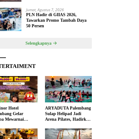
Jumat, Agustus 7, 2026
PLN Hadir di GIIAS 2026,
Tawarkan Promo Tambah Daya
50 Persen
Selengkapnya
TERTAIMENT
nor Hotel
ARYADUTA Palembang
mbang Gelar
Sulap Helipad Jadi
ba Mewarnai
Arena Pilates, Hadirkan
ut HUT ke-81 RI,
Pengalaman Wellness
 Anak Asah
Pertama di Kota
ivitas
Pempek