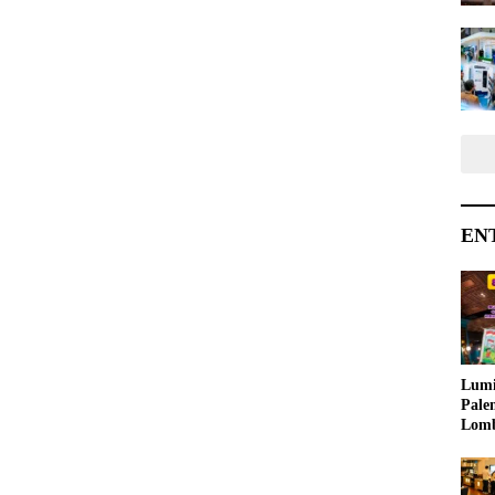
EN
Lumi
Pale
Lom
Samb
Ajak
Kreat