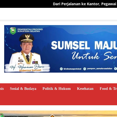
Dari Perjalanan ke Kantor, Pegawai PLN UID S2JB Pangk
nis
Sosial & Budaya
Politik & Hukum
Kesehatan
Food & Tr