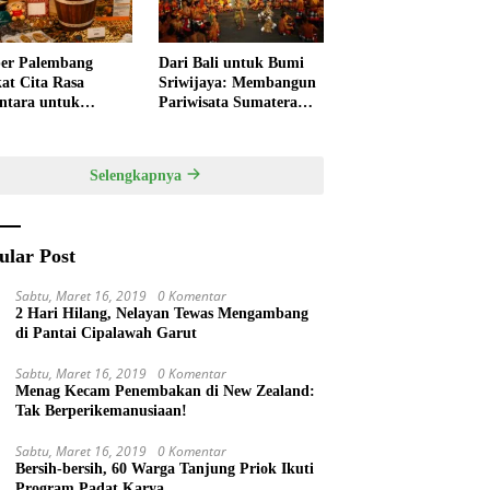
er Palembang
Dari Bali untuk Bumi
at Cita Rasa
Sriwijaya: Membangun
ntara untuk
Pariwisata Sumatera
kan HUT RI,
Selatan melalui Tata
ner Lokal Jadi Daya
Kelola Destinasi
k Utama
Terintegrasi
Selengkapnya
ular Post
Sabtu, Maret 16, 2019
0 Komentar
2 Hari Hilang, Nelayan Tewas Mengambang
di Pantai Cipalawah Garut
Sabtu, Maret 16, 2019
0 Komentar
Menag Kecam Penembakan di New Zealand:
Tak Berperikemanusiaan!
Sabtu, Maret 16, 2019
0 Komentar
Bersih-bersih, 60 Warga Tanjung Priok Ikuti
Program Padat Karya