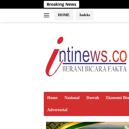
Langsung
Breaking News
ke
konten
HOME
Indeks
Home
Nasional
Daerah
Ekonomi Bis
Advertorial