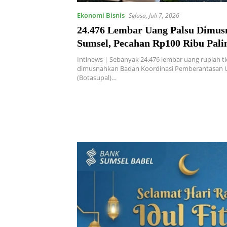
Ekonomi Bisnis
Selasa, Juli 7, 2026
24.476 Lembar Uang Palsu Dimus
Sumsel, Pecahan Rp100 Ribu Pali
Intinews | Sebanyak 24.476 lembar uang rupiah tid
dimusnahkan Badan Koordinasi Pemberantasan 
(Botasupal)…