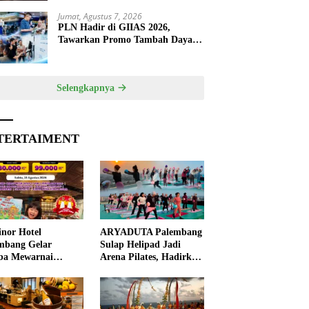
Jumat, Agustus 7, 2026
PLN Hadir di GIIAS 2026,
Tawarkan Promo Tambah Daya
50 Persen
Selengkapnya
TERTAIMENT
nor Hotel
ARYADUTA Palembang
mbang Gelar
Sulap Helipad Jadi
ba Mewarnai
Arena Pilates, Hadirkan
ut HUT ke-81 RI,
Pengalaman Wellness
 Anak Asah
Pertama di Kota
ivitas
Pempek