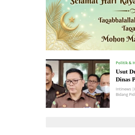
Politik &
Usut D
Dinas P
Intinews |
Bidang Pi