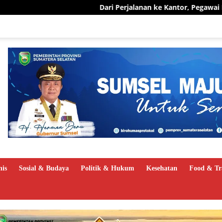
Dari Perjalanan ke Kantor, Pegawai PLN UID S2JB Pangkas 1
nis
Sosial & Budaya
Politik & Hukum
Kesehatan
Food & Tr