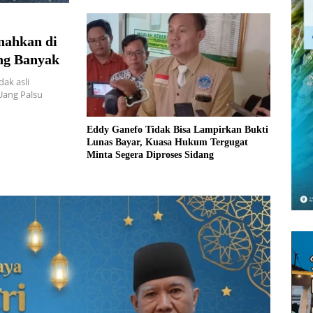
nahkan di
ng Banyak
ak asli
Uang Palsu
Eddy Ganefo Tidak Bisa Lampirkan Bukti
Lunas Bayar, Kuasa Hukum Tergugat
Minta Segera Diproses Sidang