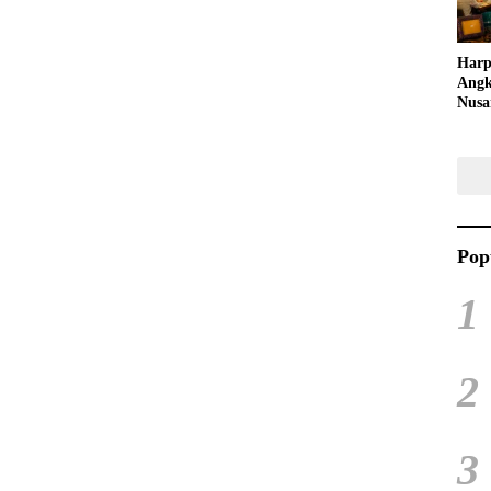
Harp
Angk
Nusa
Raya
Kuli
Tari
Pop
1
2
3