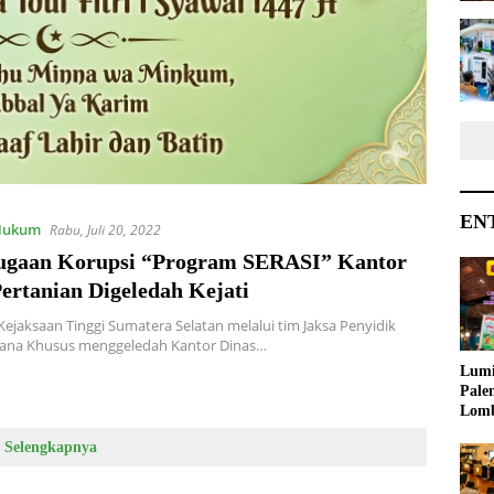
EN
 Hukum
Rabu, Juli 20, 2022
ugaan Korupsi “Program SERASI” Kantor
ertanian Digeledah Kejati
Kejaksaan Tinggi Sumatera Selatan melalui tim Jaksa Penyidik
dana Khusus menggeledah Kantor Dinas…
Lumi
Pale
Lom
Samb
Selengkapnya
Ajak
Kreat