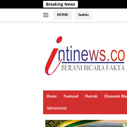
Langsung
Breaking News
ke
konten
HOME
Indeks
Home
Nasional
Daerah
Ekonomi Bis
Advertorial