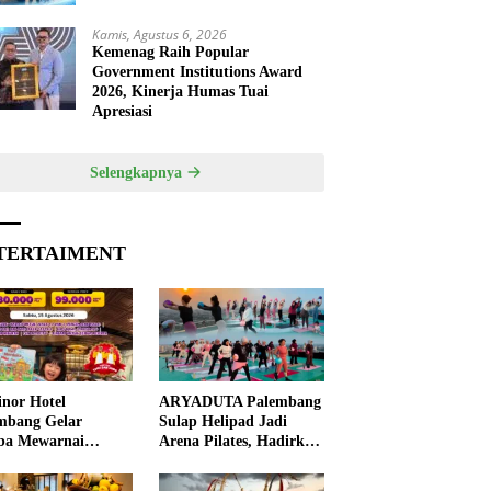
Kamis, Agustus 6, 2026
Kemenag Raih Popular
Government Institutions Award
2026, Kinerja Humas Tuai
Apresiasi
Selengkapnya
TERTAIMENT
nor Hotel
ARYADUTA Palembang
mbang Gelar
Sulap Helipad Jadi
ba Mewarnai
Arena Pilates, Hadirkan
ut HUT ke-81 RI,
Pengalaman Wellness
 Anak Asah
Pertama di Kota