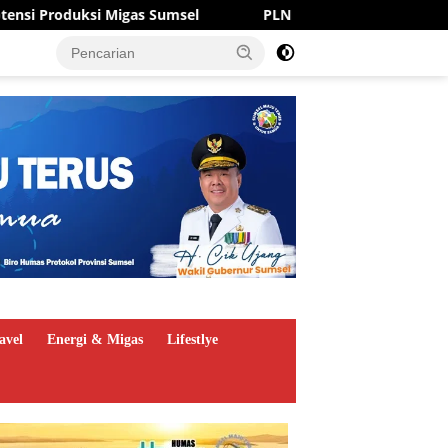
s Sumsel
PLN Hadir di GIIAS 2026, Tawarkan Promo Tam
avel
Energi & Migas
Lifestlye