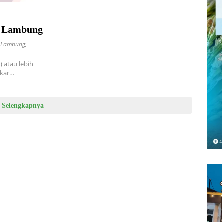
m Lambung
 Lambung
,
) atau lebih
akar…
Selengkapnya