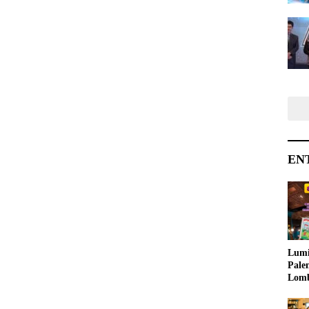
EN
Lumi
Pale
Lom
Samb
Ajak