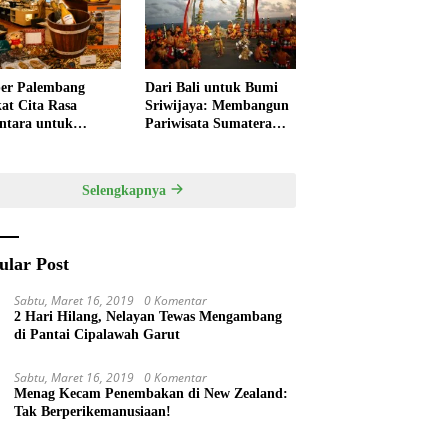
ivitas
Pempek
er Palembang
Dari Bali untuk Bumi
at Cita Rasa
Sriwijaya: Membangun
ntara untuk
Pariwisata Sumatera
kan HUT RI,
Selatan melalui Tata
ner Lokal Jadi Daya
Kelola Destinasi
k Utama
Terintegrasi
Selengkapnya
ular Post
Sabtu, Maret 16, 2019
0 Komentar
2 Hari Hilang, Nelayan Tewas Mengambang
di Pantai Cipalawah Garut
Sabtu, Maret 16, 2019
0 Komentar
Menag Kecam Penembakan di New Zealand:
Tak Berperikemanusiaan!