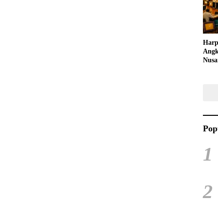
Kreat
Harp
Angk
Nusa
Raya
Kuli
Tari
Pop
1
2