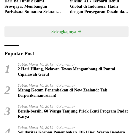
Dari Bali untuk Bumi
Suzuki XL7 Terbaru Debut
Sriwijaya: Membangun
Global di Indonesia, Hadir
Pariwisata Sumatera Selatan
dengan Penyegaran Desain dan
melalui Tata Kelola Destinasi
Fitur Keselamatan
Terintegrasi
Selengkapnya
Popular Post
Sabtu, Maret 16, 2019
0 Komentar
1
2 Hari Hilang, Nelayan Tewas Mengambang di Pantai
Cipalawah Garut
Sabtu, Maret 16, 2019
0 Komentar
2
Menag Kecam Penembakan di New Zealand: Tak
Berperikemanusiaan!
Sabtu, Maret 16, 2019
0 Komentar
3
Bersih-bersih, 60 Warga Tanjung Priok Ikuti Program Padat
Karya
Sabtu, Maret 16, 2019
0 Komentar
4
Solidaritas Korban Penembakan, DKI Beri Warna Bendera