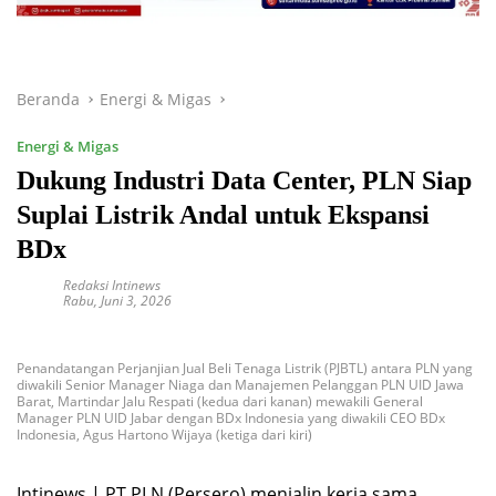
Beranda
Energi & Migas
Energi & Migas
Dukung Industri Data Center, PLN Siap
Suplai Listrik Andal untuk Ekspansi
BDx
Redaksi Intinews
Rabu, Juni 3, 2026
Penandatangan Perjanjian Jual Beli Tenaga Listrik (PJBTL) antara PLN yang
diwakili Senior Manager Niaga dan Manajemen Pelanggan PLN UID Jawa
Barat, Martindar Jalu Respati (kedua dari kanan) mewakili General
Manager PLN UID Jabar dengan BDx Indonesia yang diwakili CEO BDx
Indonesia, Agus Hartono Wijaya (ketiga dari kiri)
Intinews | PT PLN (Persero) menjalin kerja sama