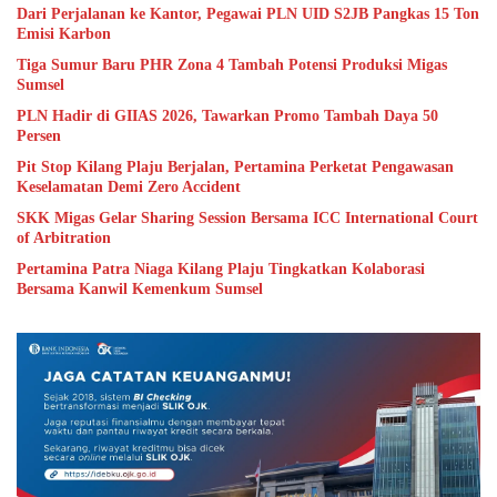
Dari Perjalanan ke Kantor, Pegawai PLN UID S2JB Pangkas 15 Ton
Emisi Karbon
Tiga Sumur Baru PHR Zona 4 Tambah Potensi Produksi Migas
Sumsel
PLN Hadir di GIIAS 2026, Tawarkan Promo Tambah Daya 50
Persen
Pit Stop Kilang Plaju Berjalan, Pertamina Perketat Pengawasan
Keselamatan Demi Zero Accident
SKK Migas Gelar Sharing Session Bersama ICC International Court
of Arbitration
Pertamina Patra Niaga Kilang Plaju Tingkatkan Kolaborasi
Bersama Kanwil Kemenkum Sumsel