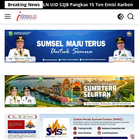
Langsung
awai PLN UID S2JB Pangkas 15 Ton Emisi Karbon
Breaking News
Tiga Sum
ke
konten