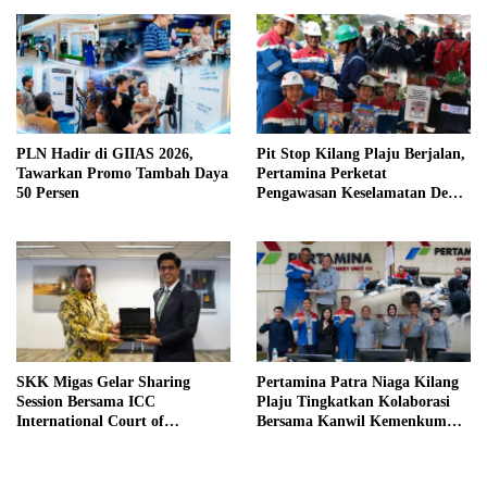
PLN Hadir di GIIAS 2026,
Pit Stop Kilang Plaju Berjalan,
Tawarkan Promo Tambah Daya
Pertamina Perketat
50 Persen
Pengawasan Keselamatan Demi
Zero Accident
SKK Migas Gelar Sharing
Pertamina Patra Niaga Kilang
Session Bersama ICC
Plaju Tingkatkan Kolaborasi
International Court of
Bersama Kanwil Kemenkum
Arbitration
Sumsel