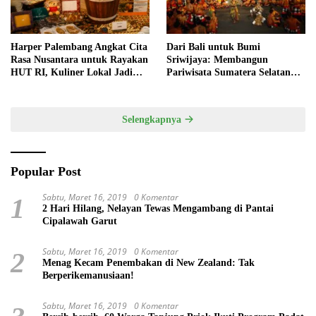
Harper Palembang Angkat Cita
Dari Bali untuk Bumi
Rasa Nusantara untuk Rayakan
Sriwijaya: Membangun
HUT RI, Kuliner Lokal Jadi
Pariwisata Sumatera Selatan
Daya Tarik Utama
melalui Tata Kelola Destinasi
Terintegrasi
Selengkapnya
Popular Post
Sabtu, Maret 16, 2019
0 Komentar
1
2 Hari Hilang, Nelayan Tewas Mengambang di Pantai
Cipalawah Garut
Sabtu, Maret 16, 2019
0 Komentar
2
Menag Kecam Penembakan di New Zealand: Tak
Berperikemanusiaan!
Sabtu, Maret 16, 2019
0 Komentar