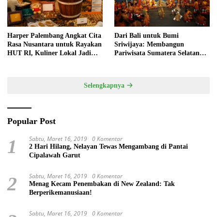
Harper Palembang Angkat Cita
Dari Bali untuk Bumi
Rasa Nusantara untuk Rayakan
Sriwijaya: Membangun
HUT RI, Kuliner Lokal Jadi
Pariwisata Sumatera Selatan
Daya Tarik Utama
melalui Tata Kelola Destinasi
Terintegrasi
Selengkapnya
Popular Post
Sabtu, Maret 16, 2019
0 Komentar
1
2 Hari Hilang, Nelayan Tewas Mengambang di Pantai
Cipalawah Garut
Sabtu, Maret 16, 2019
0 Komentar
2
Menag Kecam Penembakan di New Zealand: Tak
Berperikemanusiaan!
Sabtu, Maret 16, 2019
0 Komentar