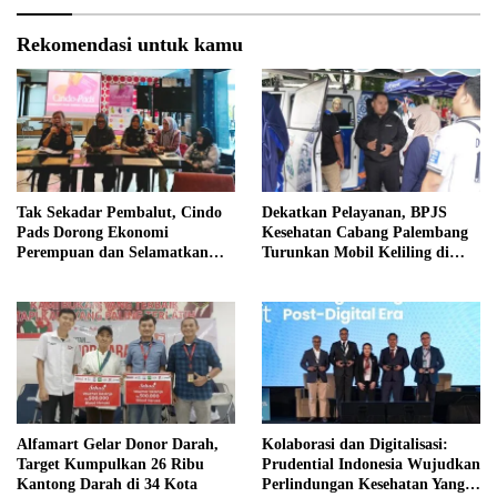
Rekomendasi untuk kamu
Tak Sekadar Pembalut, Cindo
Dekatkan Pelayanan, BPJS
Pads Dorong Ekonomi
Kesehatan Cabang Palembang
Perempuan dan Selamatkan
Turunkan Mobil Keliling di
Lingkungan
Event Jalan Santai
Alfamart Gelar Donor Darah,
Kolaborasi dan Digitalisasi:
Target Kumpulkan 26 Ribu
Prudential Indonesia Wujudkan
Kantong Darah di 34 Kota
Perlindungan Kesehatan Yang