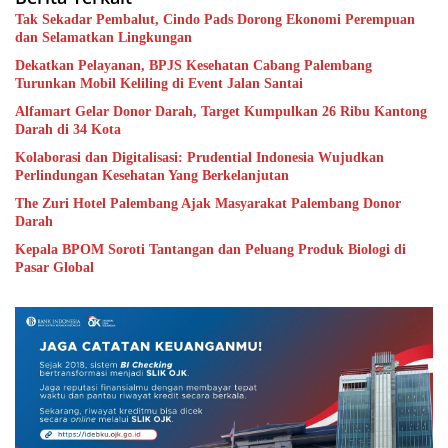
Tak Sekadar Pembalut, Cindo Pads Dorong Ekonomi Perempuan
dan Selamatkan Lingkungan
Dekatkan Pelayanan, BPJS Kesehatan Cabang Palembang
Turunkan Mobil Keliling di Event Jalan Santai
Alfamart Gelar Donor Darah, Target Kumpulkan 26 Ribu Kantong
Darah di 34 Kota
Kolaborasi dan Digitalisasi: Prudential Indonesia Wujudkan
Perlindungan Kesehatan Yang Berkelanjutan
The Zuri Hotel Palembang Ajak Masyarakat Palembang Donor
Darah
Kepala BPOM Soroti Tantangan dan Peluang Produk Biologi di
Pasar Global