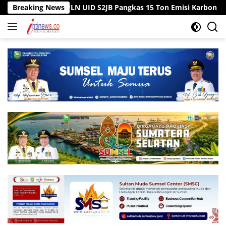
Langsung
Pegawai PLN UID S2JB Pangkas 15 Ton Emisi Karbon
Breaking News
Tiga 
ke
konten