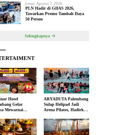
Jumat, Agustus 7, 2026
PLN Hadir di GIIAS 2026,
Tawarkan Promo Tambah Daya
50 Persen
Selengkapnya
TERTAIMENT
nor Hotel
ARYADUTA Palembang
mbang Gelar
Sulap Helipad Jadi
ba Mewarnai
Arena Pilates, Hadirkan
ut HUT ke-81 RI,
Pengalaman Wellness
 Anak Asah
Pertama di Kota
ivitas
Pempek