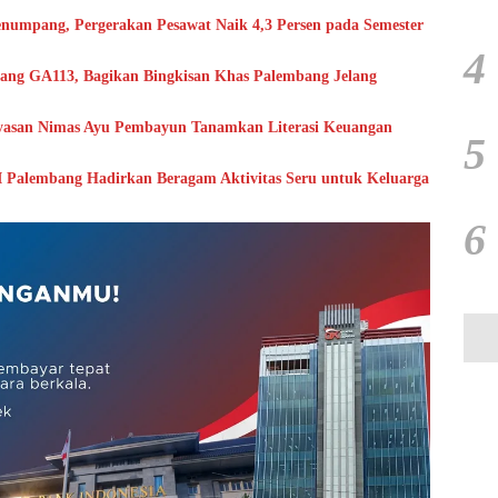
numpang, Pergerakan Pesawat Naik 4,3 Persen pada Semester
4
ang GA113, Bagikan Bingkisan Khas Palembang Jelang
ayasan Nimas Ayu Pembayun Tanamkan Literasi Keuangan
5
I Palembang Hadirkan Beragam Aktivitas Seru untuk Keluarga
6