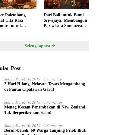
er Palembang
Dari Bali untuk Bumi
at Cita Rasa
Sriwijaya: Membangun
ntara untuk
Pariwisata Sumatera
kan HUT RI,
Selatan melalui Tata
ner Lokal Jadi Daya
Kelola Destinasi
k Utama
Terintegrasi
Selengkapnya
ular Post
Sabtu, Maret 16, 2019
0 Komentar
2 Hari Hilang, Nelayan Tewas Mengambang
di Pantai Cipalawah Garut
Sabtu, Maret 16, 2019
0 Komentar
Menag Kecam Penembakan di New Zealand:
Tak Berperikemanusiaan!
Sabtu, Maret 16, 2019
0 Komentar
Bersih-bersih, 60 Warga Tanjung Priok Ikuti