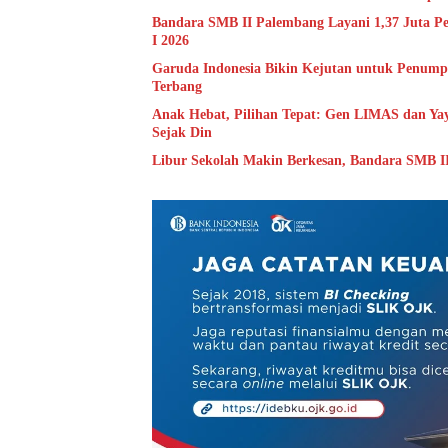
Bandara SMB II Palembang Layani 1,37 Juta Pe
I 2026
Garuda Indonesia Bikin Kejutan untuk Penump
Terbang
Anak Hebat, Pilihan Tepat: Gen LIMAS dan Y
Sejak Din
Libur Sekolah Makin Berkesan, Bandara SMB I