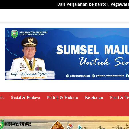
Dari Perjalanan ke Kantor, Pegawai PLN UID S2JB Pangk
nis
Sosial & Budaya
Politik & Hukum
Kesehatan
Food & Tr