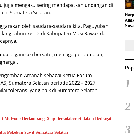
tu juga mengaku sering mendapatkan undangan di
a di Sumatera Selatan.
Harp
Angk
nggarakan oleh saudara-saudara kita, Paguyuban
Nusa
Raya
Ulang tahun ke – 2 di Kabupaten Musi Rawas dan
Kuli
ucapnya.
Tari
mua organisasi bersatu, menjaga perdamaian,
ghargai.
Pop
i mengemban Amanah sebagai Ketua Forum
1
AS) Sumatera Selatan periode 2022 – 2027,
lai toleransi yang baik di Sumatera Selatan,”
2
ri Mulyono Herlambang, Siap Berkolaborasi dalam Berbagai
3
rkuat Kapasitas Pekebun Sawit Sumatera Selatan