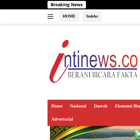
Langsung
Breaking News
ke
konten
HOME
Indeks
Home
Nasional
Daerah
Ekonomi Bis
Advertorial