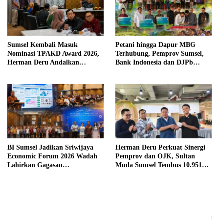
Sumsel Kembali Masuk
Petani hingga Dapur MBG
Nominasi TPAKD Award 2026,
Terhubung, Pemprov Sumsel,
Herman Deru Andalkan
Bank Indonesia dan DJPb
Program 100.000 Sultan Muda
Bangun Ekosistem Pangan
Terintegrasi
BI Sumsel Jadikan Sriwijaya
Herman Deru Perkuat Sinergi
Economic Forum 2026 Wadah
Pemprov dan OJK, Sultan
Lahirkan Gagasan
Muda Sumsel Tembus 10.951
Pembangunan Sumsel
Peserta