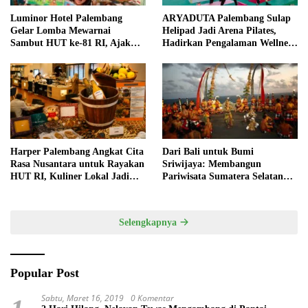
Luminor Hotel Palembang
ARYADUTA Palembang Sulap
Gelar Lomba Mewarnai
Helipad Jadi Arena Pilates,
Sambut HUT ke-81 RI, Ajak
Hadirkan Pengalaman Wellness
Anak Asah Kreativitas
Pertama di Kota Pempek
Harper Palembang Angkat Cita
Dari Bali untuk Bumi
Rasa Nusantara untuk Rayakan
Sriwijaya: Membangun
HUT RI, Kuliner Lokal Jadi
Pariwisata Sumatera Selatan
Daya Tarik Utama
melalui Tata Kelola Destinasi
Terintegrasi
Selengkapnya
Popular Post
Sabtu, Maret 16, 2019
0 Komentar