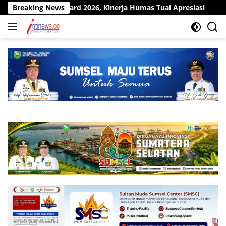
Langsung
s Award 2026, Kinerja Humas Tuai Apresiasi
Breaking News
Pit Stop Ki
ke
konten