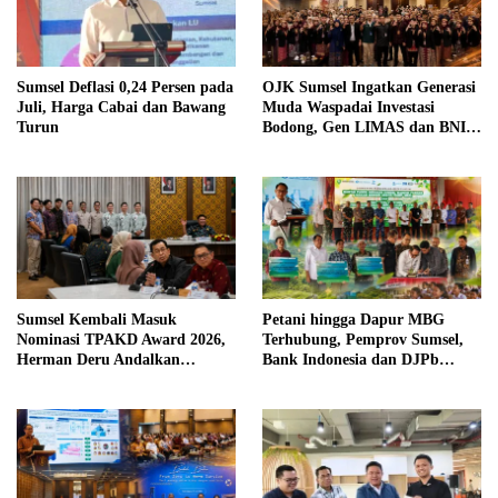
Sumsel Deflasi 0,24 Persen pada
OJK Sumsel Ingatkan Generasi
Juli, Harga Cabai dan Bawang
Muda Waspadai Investasi
Turun
Bodong, Gen LIMAS dan BNI
Gelar Seminar Literasi
Keuangan
Sumsel Kembali Masuk
Petani hingga Dapur MBG
Nominasi TPAKD Award 2026,
Terhubung, Pemprov Sumsel,
Herman Deru Andalkan
Bank Indonesia dan DJPb
Program 100.000 Sultan Muda
Bangun Ekosistem Pangan
Terintegrasi