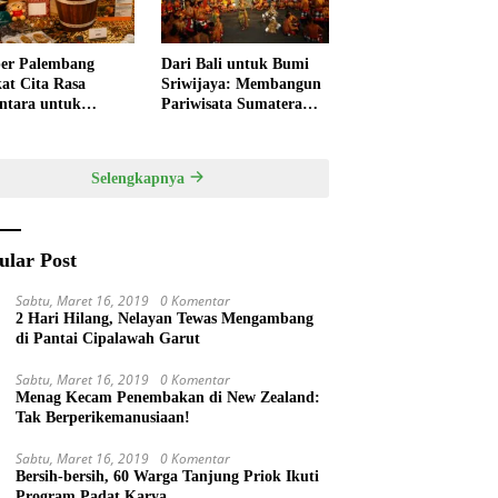
er Palembang
Dari Bali untuk Bumi
at Cita Rasa
Sriwijaya: Membangun
ntara untuk
Pariwisata Sumatera
kan HUT RI,
Selatan melalui Tata
ner Lokal Jadi Daya
Kelola Destinasi
k Utama
Terintegrasi
Selengkapnya
ular Post
Sabtu, Maret 16, 2019
0 Komentar
2 Hari Hilang, Nelayan Tewas Mengambang
di Pantai Cipalawah Garut
Sabtu, Maret 16, 2019
0 Komentar
Menag Kecam Penembakan di New Zealand:
Tak Berperikemanusiaan!
Sabtu, Maret 16, 2019
0 Komentar
Bersih-bersih, 60 Warga Tanjung Priok Ikuti
Program Padat Karya