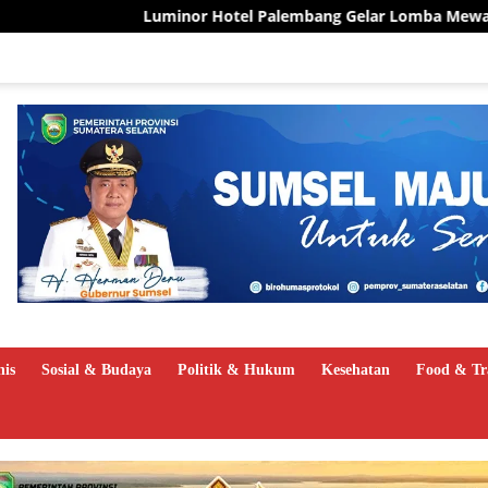
 Hotel Palembang Gelar Lomba Mewarnai Sambut HUT ke-81 RI, A
nis
Sosial & Budaya
Politik & Hukum
Kesehatan
Food & Tr