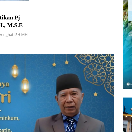
tikan Pj
H., M.S.E
eringhati SH MH