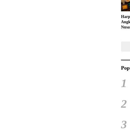
Harp
Angk
Nusa
Raya
Kuli
Tari
Pop
1
2
3