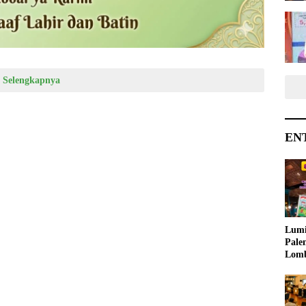
Selengkapnya
EN
Lumi
Pale
Lom
Samb
Ajak
Kreat