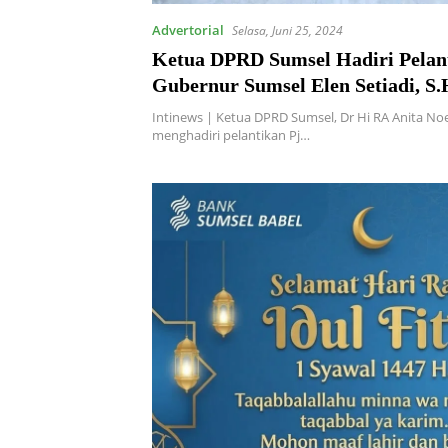
Advertorial
Selasa, Juni 25, 2024
Ketua DPRD Sumsel Hadiri Pelan
Gubernur Sumsel Elen Setiadi, S.
Intinews | Ketua DPRD Sumsel, Dr Hi RA Anita No
menghadiri pelantikan Pj…