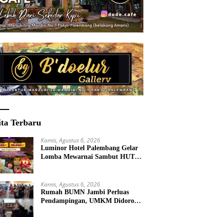
ita Terbaru
Kamis, Agustus 6, 2026
Luminor Hotel Palembang Gelar
Lomba Mewarnai Sambut HUT
ke-81 RI, Ajak Anak Asah
Kreativitas
Kamis, Agustus 6, 2026
Rumah BUMN Jambi Perluas
Pendampingan, UMKM Didorong
Tembus Pasar Digital