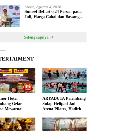
Selasa, Agustus 4, 2026
Sumsel Deflasi 0,24 Persen pada
Juli, Harga Cabai dan Bawang
Turun
Selengkapnya
TERTAIMENT
nor Hotel
ARYADUTA Palembang
mbang Gelar
Sulap Helipad Jadi
ba Mewarnai
Arena Pilates, Hadirkan
ut HUT ke-81 RI,
Pengalaman Wellness
 Anak Asah
Pertama di Kota
ivitas
Pempek