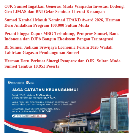
OJK Sumsel Ingatkan Generasi Muda Waspadai Investasi Bodong,
Gen LIMAS dan BNI Gelar Seminar Literasi Keuangan
Sumsel Kembali Masuk Nominasi TPAKD Award 2026, Herman
Deru Andalkan Program 100.000 Sultan Muda
Petani hingga Dapur MBG Terhubung, Pemprov Sumsel, Bank
Indonesia dan DJPb Bangun Ekosistem Pangan Terintegrasi
BI Sumsel Jadikan Sriwijaya Economic Forum 2026 Wadah
Lahirkan Gagasan Pembangunan Sumsel
Herman Deru Perkuat Sinergi Pemprov dan OJK, Sultan Muda
Sumsel Tembus 10.951 Peserta