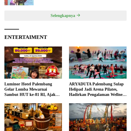
Selengkapnya
ENTERTAIMENT
Luminor Hotel Palembang
ARYADUTA Palembang Sulap
Gelar Lomba Mewarnai
Helipad Jadi Arena Pilates,
Sambut HUT ke-81 RI, Ajak
Hadirkan Pengalaman Wellness
Anak Asah Kreativitas
Pertama di Kota Pempek