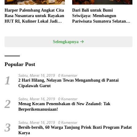
Harper Palembang Angkat Cita
Dari Bali untuk Bumi
Rasa Nusantara untuk Rayakan
Sriwijaya: Membangun
HUT RI, Kuliner Lokal Jadi
Pariwisata Sumatera Selatan
Daya Tarik Utama
melalui Tata Kelola Destinasi
Terintegrasi
Selengkapnya
Popular Post
Sabtu, Maret 16, 2019
0 Komentar
1
2 Hari Hilang, Nelayan Tewas Mengambang di Pantai
Cipalawah Garut
Sabtu, Maret 16, 2019
0 Komentar
2
Menag Kecam Penembakan di New Zealand: Tak
Berperikemanusiaan!
Sabtu, Maret 16, 2019
0 Komentar
3
Bersih-bersih, 60 Warga Tanjung Priok Ikuti Program Padat
Karya