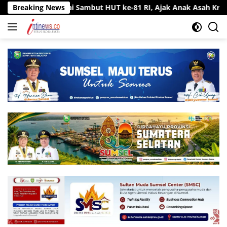
Langsung
i Sambut HUT ke-81 RI, Ajak Anak Asah Kreativitas
Breaking News
Ru
ke
konten