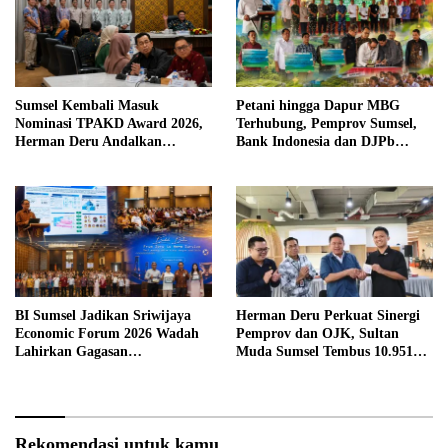
Sumsel Kembali Masuk
Petani hingga Dapur MBG
Nominasi TPAKD Award 2026,
Terhubung, Pemprov Sumsel,
Herman Deru Andalkan
Bank Indonesia dan DJPb
Program 100.000 Sultan Muda
Bangun Ekosistem Pangan
Terintegrasi
BI Sumsel Jadikan Sriwijaya
Herman Deru Perkuat Sinergi
Economic Forum 2026 Wadah
Pemprov dan OJK, Sultan
Lahirkan Gagasan
Muda Sumsel Tembus 10.951
Pembangunan Sumsel
Peserta
Rekomendasi untuk kamu