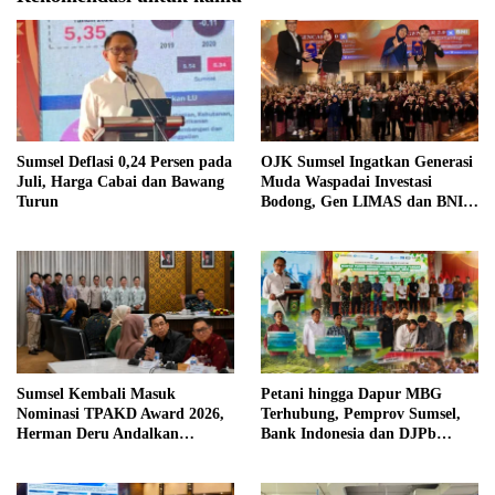
Sumsel Deflasi 0,24 Persen pada
OJK Sumsel Ingatkan Generasi
Juli, Harga Cabai dan Bawang
Muda Waspadai Investasi
Turun
Bodong, Gen LIMAS dan BNI
Gelar Seminar Literasi
Keuangan
Sumsel Kembali Masuk
Petani hingga Dapur MBG
Nominasi TPAKD Award 2026,
Terhubung, Pemprov Sumsel,
Herman Deru Andalkan
Bank Indonesia dan DJPb
Program 100.000 Sultan Muda
Bangun Ekosistem Pangan
Terintegrasi