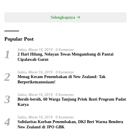
Daya Tarik Utama
melalui Tata Kelola Destinasi
Terintegrasi
Selengkapnya
Popular Post
Sabtu, Maret 16, 2019
0 Komentar
1
2 Hari Hilang, Nelayan Tewas Mengambang di Pantai
Cipalawah Garut
Sabtu, Maret 16, 2019
0 Komentar
2
Menag Kecam Penembakan di New Zealand: Tak
Berperikemanusiaan!
Sabtu, Maret 16, 2019
0 Komentar
3
Bersih-bersih, 60 Warga Tanjung Priok Ikuti Program Padat
Karya
Sabtu, Maret 16, 2019
0 Komentar
4
Solidaritas Korban Penembakan, DKI Beri Warna Bendera
New Zealand di JPO GBK