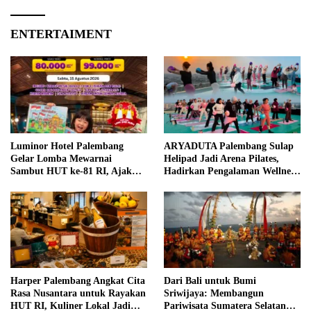
ENTERTAIMENT
Luminor Hotel Palembang
ARYADUTA Palembang Sulap
Gelar Lomba Mewarnai
Helipad Jadi Arena Pilates,
Sambut HUT ke-81 RI, Ajak
Hadirkan Pengalaman Wellness
Anak Asah Kreativitas
Pertama di Kota Pempek
Harper Palembang Angkat Cita
Dari Bali untuk Bumi
Rasa Nusantara untuk Rayakan
Sriwijaya: Membangun
HUT RI, Kuliner Lokal Jadi
Pariwisata Sumatera Selatan