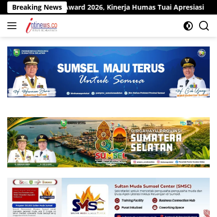
Langsung
Award 2026, Kinerja Humas Tuai Apresiasi
Breaking News
Pit Stop Kila
ke
konten