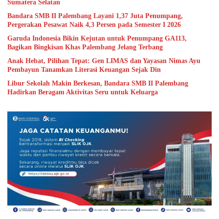
Sumatera Selatan
Bandara SMB II Palembang Layani 1,37 Juta Penumpang,
Pergerakan Pesawat Naik 4,3 Persen pada Semester I 2026
Garuda Indonesia Bikin Kejutan untuk Penumpang GA113,
Bagikan Bingkisan Khas Palembang Jelang Terbang
Anak Hebat, Pilihan Tepat: Gen LIMAS dan Yayasan Nimas Ayu
Pembayun Tanamkan Literasi Keuangan Sejak Din
Libur Sekolah Makin Berkesan, Bandara SMB II Palembang
Hadirkan Beragam Aktivitas Seru untuk Keluarga