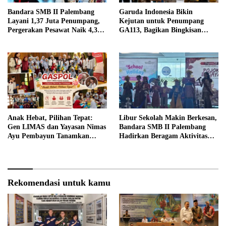
Bandara SMB II Palembang
Garuda Indonesia Bikin
Layani 1,37 Juta Penumpang,
Kejutan untuk Penumpang
Pergerakan Pesawat Naik 4,3
GA113, Bagikan Bingkisan
Persen pada Semester I 2026
Khas Palembang Jelang
Terbang
Anak Hebat, Pilihan Tepat:
Libur Sekolah Makin Berkesan,
Gen LIMAS dan Yayasan Nimas
Bandara SMB II Palembang
Ayu Pembayun Tanamkan
Hadirkan Beragam Aktivitas
Literasi Keuangan Sejak Din
Seru untuk Keluarga
Rekomendasi untuk kamu