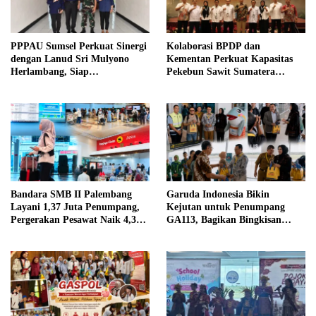
PPPAU Sumsel Perkuat Sinergi
Kolaborasi BPDP dan
dengan Lanud Sri Mulyono
Kementan Perkuat Kapasitas
Herlambang, Siap
Pekebun Sawit Sumatera
Berkolaborasi dalam Berbagai
Selatan
Program
Bandara SMB II Palembang
Garuda Indonesia Bikin
Layani 1,37 Juta Penumpang,
Kejutan untuk Penumpang
Pergerakan Pesawat Naik 4,3
GA113, Bagikan Bingkisan
Persen pada Semester I 2026
Khas Palembang Jelang
Terbang