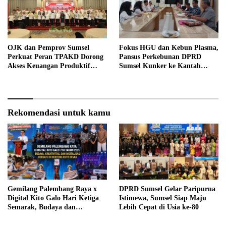
OJK dan Pemprov Sumsel
Fokus HGU dan Kebun Plasma,
Perkuat Peran TPAKD Dorong
Pansus Perkebunan DPRD
Akses Keuangan Produktif
Sumsel Kunker ke Kantah
Tahun 2026
Banyuasin
Rekomendasi untuk kamu
Gemilang Palembang Raya x
DPRD Sumsel Gelar Paripurna
Digital Kito Galo Hari Ketiga
Istimewa, Sumsel Siap Maju
Semarak, Budaya dan
Lebih Cepat di Usia ke-80
Digitalisasi Berpadu di Benteng
Kuto Besak