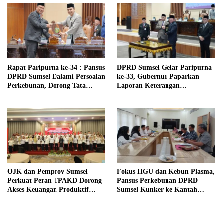
Rapat Paripurna ke-34 : Pansus
DPRD Sumsel Gelar Paripurna
DPRD Sumsel Dalami Persoalan
ke-33, Gubernur Paparkan
Perkebunan, Dorong Tata
Laporan Keterangan
Kelola Lebih Berkeadilan
Pertanggungjawaban (LKPJ)
Tahun Anggaran 2025
OJK dan Pemprov Sumsel
Fokus HGU dan Kebun Plasma,
Perkuat Peran TPAKD Dorong
Pansus Perkebunan DPRD
Akses Keuangan Produktif
Sumsel Kunker ke Kantah
Tahun 2026
Banyuasin