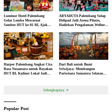
Luminor Hotel Palembang
ARYADUTA Palembang Sulap
Gelar Lomba Mewarnai
Helipad Jadi Arena Pilates,
Sambut HUT ke-81 RI, Ajak
Hadirkan Pengalaman Wellness
Anak Asah Kreativitas
Pertama di Kota Pempek
Harper Palembang Angkat Cita
Dari Bali untuk Bumi
Rasa Nusantara untuk Rayakan
Sriwijaya: Membangun
HUT RI, Kuliner Lokal Jadi
Pariwisata Sumatera Selatan
Daya Tarik Utama
melalui Tata Kelola Destinasi
Terintegrasi
Selengkapnya
Popular Post