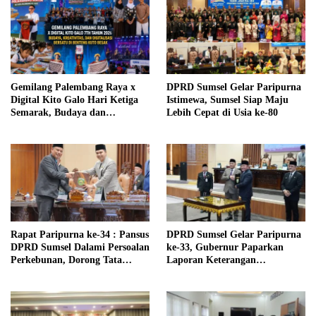
Gemilang Palembang Raya x
DPRD Sumsel Gelar Paripurna
Digital Kito Galo Hari Ketiga
Istimewa, Sumsel Siap Maju
Semarak, Budaya dan
Lebih Cepat di Usia ke-80
Digitalisasi Berpadu di Benteng
Kuto Besak
Rapat Paripurna ke-34 : Pansus
DPRD Sumsel Gelar Paripurna
DPRD Sumsel Dalami Persoalan
ke-33, Gubernur Paparkan
Perkebunan, Dorong Tata
Laporan Keterangan
Kelola Lebih Berkeadilan
Pertanggungjawaban (LKPJ)
Tahun Anggaran 2025