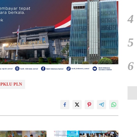
4
5
6
SPKLU PLN