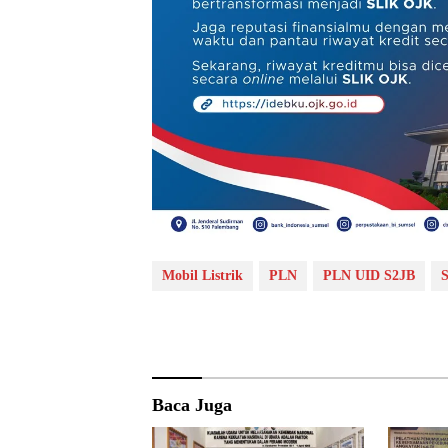
Mobil Listrik
PLN
PLN UID S2JB
Baca Juga