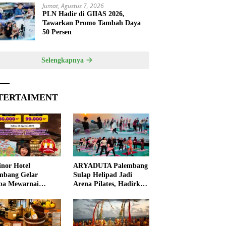
Jumat, Agustus 7, 2026
PLN Hadir di GIIAS 2026,
Tawarkan Promo Tambah Daya
50 Persen
Selengkapnya
TERTAIMENT
nor Hotel
ARYADUTA Palembang
mbang Gelar
Sulap Helipad Jadi
ba Mewarnai
Arena Pilates, Hadirkan
ut HUT ke-81 RI,
Pengalaman Wellness
 Anak Asah
Pertama di Kota
ivitas
Pempek