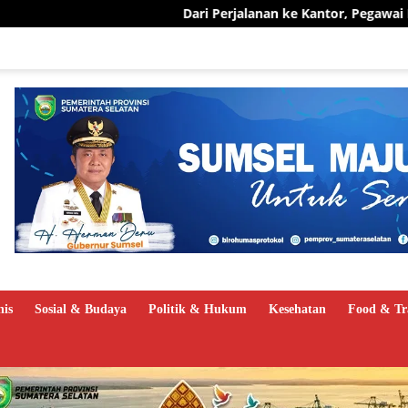
Dari Perjalanan ke Kantor, Pegawai PLN UID S2JB Pangkas 15
nis
Sosial & Budaya
Politik & Hukum
Kesehatan
Food & Tr