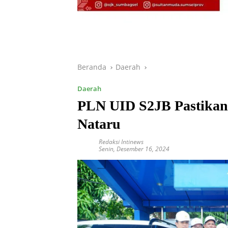
Beranda
Daerah
Daerah
PLN UID S2JB Pastika
Nataru
Redaksi Intinews
Senin, Desember 16, 2024