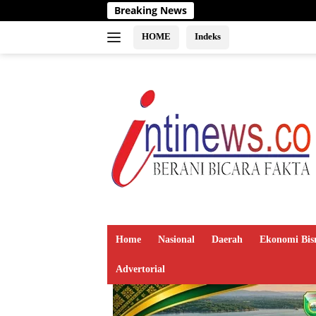
Langsung
Breaking News
ke
konten
HOME
Indeks
Home
Nasional
Daerah
Ekonomi Bis
Advertorial