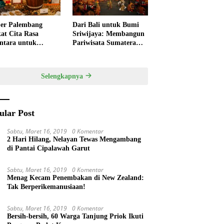
er Palembang
Dari Bali untuk Bumi
at Cita Rasa
Sriwijaya: Membangun
ntara untuk
Pariwisata Sumatera
kan HUT RI,
Selatan melalui Tata
ner Lokal Jadi Daya
Kelola Destinasi
k Utama
Terintegrasi
Selengkapnya
ular Post
Sabtu, Maret 16, 2019
0 Komentar
2 Hari Hilang, Nelayan Tewas Mengambang
di Pantai Cipalawah Garut
Sabtu, Maret 16, 2019
0 Komentar
Menag Kecam Penembakan di New Zealand:
Tak Berperikemanusiaan!
Sabtu, Maret 16, 2019
0 Komentar
Bersih-bersih, 60 Warga Tanjung Priok Ikuti