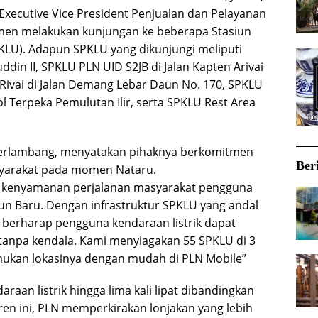
Executive Vice President Penjualan dan Pelayanan
jemen melakukan kunjungan ke beberapa Stasiun
KLU). Adapun SPKLU yang dikunjungi meliputi
n II, SPKLU PLN UID S2JB di Jalan Kapten Arivai
Rivai di Jalan Demang Lebar Daun No. 170, SPKLU
l Terpeka Pemulutan Ilir, serta SPKLU Rest Area
Herlambang, menyatakan pihaknya berkomitmen
Ber
yarakat pada momen Nataru.
kenyamanan perjalanan masyarakat pengguna
hun Baru. Dengan infrastruktur SPKLU yang andal
ami berharap pengguna kendaraan listrik dapat
tanpa kendala. Kami menyiagakan 55 SPKLU di 3
mukan lokasinya dengan mudah di PLN Mobile”
aan listrik hingga lima kali lipat dibandingkan
en ini, PLN memperkirakan lonjakan yang lebih