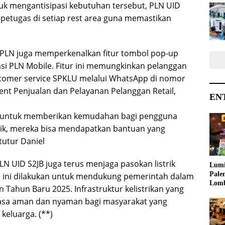
ntuk mengantisipasi kebutuhan tersebut, PLN UID
petugas di setiap rest area guna memastikan
, PLN juga memperkenalkan fitur tombol pop-up
asi PLN Mobile. Fitur ini memungkinkan pelanggan
tomer service SPKLU melalui WhatsApp di nomor
dent Penjualan dan Pelayanan Pelanggan Retail,
EN
kami untuk memberikan kemudahan bagi pengguna
klik, mereka bisa mendapatkan bantuan yang
tutur Daniel
N UID S2JB juga terus menjaga pasokan listrik
Lumi
Pale
al ini dilakukan untuk mendukung pemerintah dalam
Lom
Tahun Baru 2025. Infrastruktur kelistrikan yang
Samb
rasa aman dan nyaman bagi masyarakat yang
Ajak
Kreat
keluarga. (**)