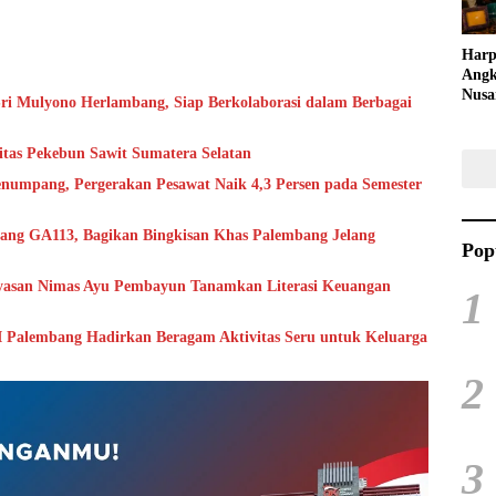
Harp
Angk
Nusa
ri Mulyono Herlambang, Siap Berkolaborasi dalam Berbagai
Raya
Kuli
rkuat Kapasitas Pekebun Sawit Sumatera Selatan
Tari
numpang, Pergerakan Pesawat Naik 4,3 Persen pada Semester
ang GA113, Bagikan Bingkisan Khas Palembang Jelang
Pop
ayasan Nimas Ayu Pembayun Tanamkan Literasi Keuangan
1
I Palembang Hadirkan Beragam Aktivitas Seru untuk Keluarga
2
3