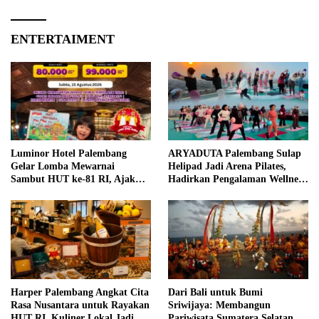
ENTERTAIMENT
Luminor Hotel Palembang
ARYADUTA Palembang Sulap
Gelar Lomba Mewarnai
Helipad Jadi Arena Pilates,
Sambut HUT ke-81 RI, Ajak
Hadirkan Pengalaman Wellness
Anak Asah Kreativitas
Pertama di Kota Pempek
Harper Palembang Angkat Cita
Dari Bali untuk Bumi
Rasa Nusantara untuk Rayakan
Sriwijaya: Membangun
HUT RI, Kuliner Lokal Jadi
Pariwisata Sumatera Selatan