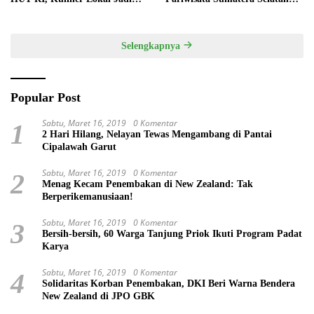
Daya Tarik Utama
melalui Tata Kelola Destinasi
Terintegrasi
Selengkapnya
Popular Post
Sabtu, Maret 16, 2019
0 Komentar
1
2 Hari Hilang, Nelayan Tewas Mengambang di Pantai
Cipalawah Garut
Sabtu, Maret 16, 2019
0 Komentar
2
Menag Kecam Penembakan di New Zealand: Tak
Berperikemanusiaan!
Sabtu, Maret 16, 2019
0 Komentar
3
Bersih-bersih, 60 Warga Tanjung Priok Ikuti Program Padat
Karya
Sabtu, Maret 16, 2019
0 Komentar
4
Solidaritas Korban Penembakan, DKI Beri Warna Bendera
New Zealand di JPO GBK