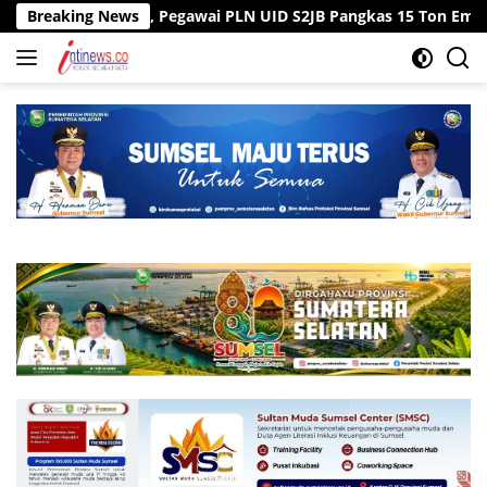
Langsung
n ke Kantor, Pegawai PLN UID S2JB Pangkas 15 Ton Emisi Karbon
Breaking News
ke
konten