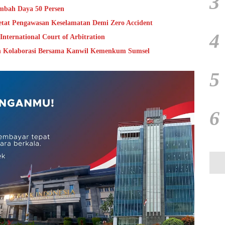
3
mbah Daya 50 Persen
ketat Pengawasan Keselamatan Demi Zero Accident
4
nternational Court of Arbitration
an Kolaborasi Bersama Kanwil Kemenkum Sumsel
5
6