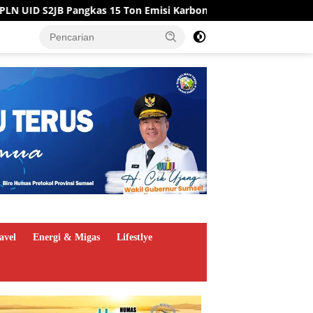
Ton Emisi Karbon
Tiga Sumur Baru PHR Zona 4 Tambah P
avel
Energi & Migas
Lifestlye