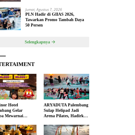
Jumat, Agustus 7, 2026
PLN Hadir di GIIAS 2026,
Tawarkan Promo Tambah Daya
50 Persen
Selengkapnya
TERTAIMENT
nor Hotel
ARYADUTA Palembang
mbang Gelar
Sulap Helipad Jadi
ba Mewarnai
Arena Pilates, Hadirkan
ut HUT ke-81 RI,
Pengalaman Wellness
 Anak Asah
Pertama di Kota
ivitas
Pempek