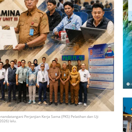
andatangani Perjanjian Kerja Sama (PKS) Pelatihan dan Uji
2026) lalu.