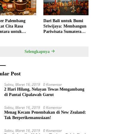
er Palembang
Dari Bali untuk Bumi
at Cita Rasa
Sriwijaya: Membangun
ntara untuk
Pariwisata Sumatera
kan HUT RI,
Selatan melalui Tata
ner Lokal Jadi Daya
Kelola Destinasi
k Utama
Terintegrasi
Selengkapnya
ular Post
Sabtu, Maret 16, 2019
0 Komentar
2 Hari Hilang, Nelayan Tewas Mengambang
di Pantai Cipalawah Garut
Sabtu, Maret 16, 2019
0 Komentar
Menag Kecam Penembakan di New Zealand:
Tak Berperikemanusiaan!
Sabtu, Maret 16, 2019
0 Komentar