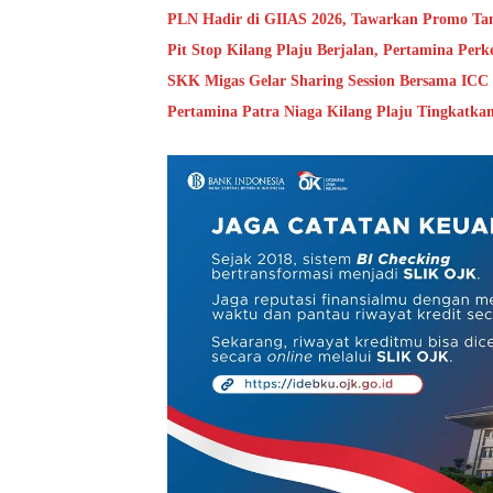
PLN Hadir di GIIAS 2026, Tawarkan Promo Ta
Pit Stop Kilang Plaju Berjalan, Pertamina Per
SKK Migas Gelar Sharing Session Bersama ICC I
Pertamina Patra Niaga Kilang Plaju Tingkatk