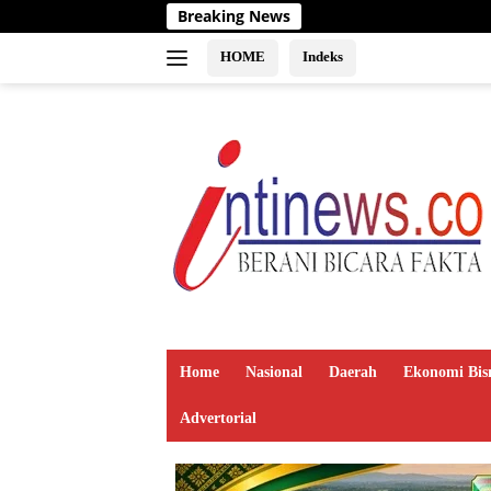
Langsung
Breaking News
ke
konten
HOME
Indeks
Home
Nasional
Daerah
Ekonomi Bis
Advertorial