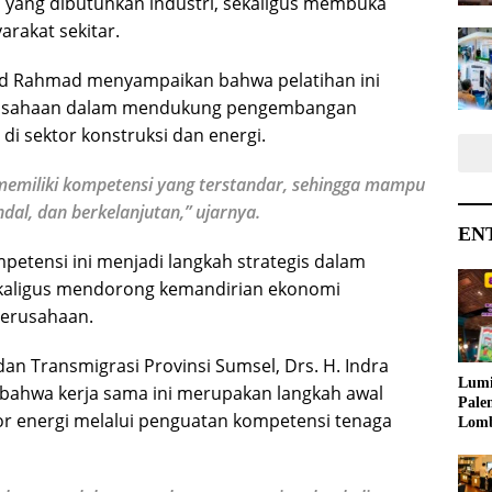
 yang dibutuhkan industri, sekaligus membuka
arakat sekitar.
d Rahmad menyampaikan bahwa pelatihan ini
rusahaan dalam mendukung pengembangan
 di sektor konstruksi dan energi.
memiliki kompetensi yang terstandar, sehingga mampu
al, dan berkelanjutan,” ujarnya.
EN
petensi ini menjadi langkah strategis dalam
sekaligus mendorong kemandirian ekonomi
perusahaan.
an Transmigrasi Provinsi Sumsel, Drs. H. Indra
Lumi
bahwa kerja sama ini merupakan langkah awal
Pale
or energi melalui penguatan kompetensi tenaga
Lom
Samb
Ajak
Kreat