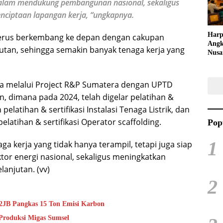
g dalam mendukung pembangunan nasional, sekaligus
nciptaan lapangan kerja, “ungkapnya.
Harp
t terus berkembang ke depan dengan cakupan
Angk
jutan, sehingga semakin banyak tenaga kerja yang
Nusa
Raya
Kuli
Tari
na melalui Project R&P Sumatera dengan UPTD
n, dimana pada 2024, telah digelar pelatihan &
pelatihan & sertifikasi Instalasi Tenaga Listrik, dan
latihan & sertifikasi Operator scaffolding.
Pop
1
naga kerja yang tidak hanya terampil, tetapi juga siap
or energi nasional, sekaligus meningkatkan
anjutan. (vv)
2
S2JB Pangkas 15 Ton Emisi Karbon
Produksi Migas Sumsel