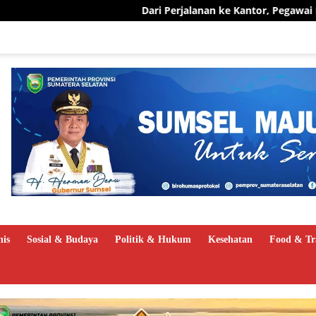
Dari Perjalanan ke Kantor, Pegawai PLN UID S2JB Pangkas 15 
nis
Sosial & Budaya
Politik & Hukum
Kesehatan
Food & Tr