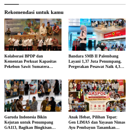
Rekomendasi untuk kamu
Kolaborasi BPDP dan
Bandara SMB II Palembang
Kementan Perkuat Kapasitas
Layani 1,37 Juta Penumpang,
Pekebun Sawit Sumatera
Pergerakan Pesawat Naik 4,3
Selatan
Persen pada Semester I 2026
Garuda Indonesia Bikin
Anak Hebat, Pilihan Tepat:
Kejutan untuk Penumpang
Gen LIMAS dan Yayasan Nimas
GA113, Bagikan Bingkisan
Ayu Pembayun Tanamkan