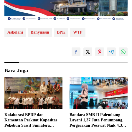
Askolani
Banyuasin
BPK
WTP
Baca Juga
Kolaborasi BPDP dan
Bandara SMB II Palembang
Kementan Perkuat Kapasitas
Layani 1,37 Juta Penumpang,
Pekebun Sawit Sumatera
Pergerakan Pesawat Naik 4,3
Selatan
Persen pada Semester I 2026