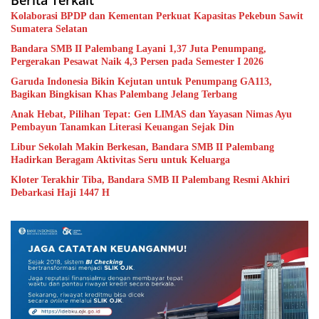
Kolaborasi BPDP dan Kementan Perkuat Kapasitas Pekebun Sawit
Sumatera Selatan
Bandara SMB II Palembang Layani 1,37 Juta Penumpang,
Pergerakan Pesawat Naik 4,3 Persen pada Semester I 2026
Garuda Indonesia Bikin Kejutan untuk Penumpang GA113,
Bagikan Bingkisan Khas Palembang Jelang Terbang
Anak Hebat, Pilihan Tepat: Gen LIMAS dan Yayasan Nimas Ayu
Pembayun Tanamkan Literasi Keuangan Sejak Din
Libur Sekolah Makin Berkesan, Bandara SMB II Palembang
Hadirkan Beragam Aktivitas Seru untuk Keluarga
Kloter Terakhir Tiba, Bandara SMB II Palembang Resmi Akhiri
Debarkasi Haji 1447 H