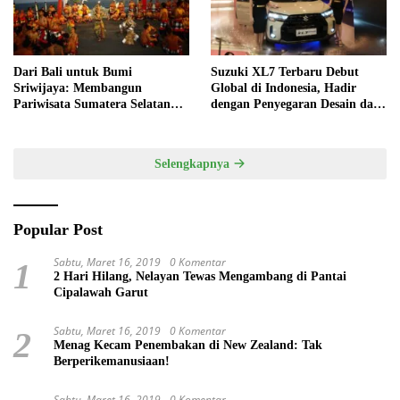
Dari Bali untuk Bumi
Suzuki XL7 Terbaru Debut
Sriwijaya: Membangun
Global di Indonesia, Hadir
Pariwisata Sumatera Selatan
dengan Penyegaran Desain dan
melalui Tata Kelola Destinasi
Fitur Keselamatan
Terintegrasi
Selengkapnya
Popular Post
Sabtu, Maret 16, 2019
0 Komentar
1
2 Hari Hilang, Nelayan Tewas Mengambang di Pantai
Cipalawah Garut
Sabtu, Maret 16, 2019
0 Komentar
2
Menag Kecam Penembakan di New Zealand: Tak
Berperikemanusiaan!
Sabtu, Maret 16, 2019
0 Komentar