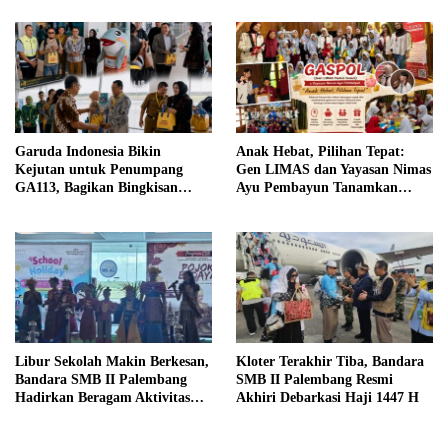
Garuda Indonesia Bikin
Anak Hebat, Pilihan Tepat:
Kejutan untuk Penumpang
Gen LIMAS dan Yayasan Nimas
GA113, Bagikan Bingkisan
Ayu Pembayun Tanamkan
Khas Palembang Jelang
Literasi Keuangan Sejak Din
Terbang
Libur Sekolah Makin Berkesan,
Kloter Terakhir Tiba, Bandara
Bandara SMB II Palembang
SMB II Palembang Resmi
Hadirkan Beragam Aktivitas
Akhiri Debarkasi Haji 1447 H
Seru untuk Keluarga