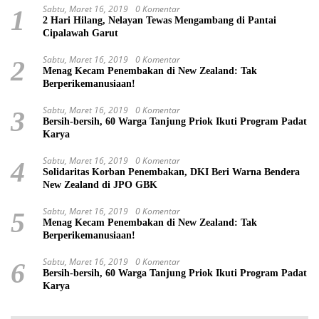
Sabtu, Maret 16, 2019
0 Komentar
1
2 Hari Hilang, Nelayan Tewas Mengambang di Pantai
Cipalawah Garut
Sabtu, Maret 16, 2019
0 Komentar
2
Menag Kecam Penembakan di New Zealand: Tak
Berperikemanusiaan!
Sabtu, Maret 16, 2019
0 Komentar
3
Bersih-bersih, 60 Warga Tanjung Priok Ikuti Program Padat
Karya
Sabtu, Maret 16, 2019
0 Komentar
4
Solidaritas Korban Penembakan, DKI Beri Warna Bendera
New Zealand di JPO GBK
Sabtu, Maret 16, 2019
0 Komentar
5
Menag Kecam Penembakan di New Zealand: Tak
Berperikemanusiaan!
Sabtu, Maret 16, 2019
0 Komentar
6
Bersih-bersih, 60 Warga Tanjung Priok Ikuti Program Padat
Karya