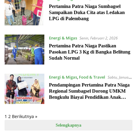
Pertamina Patra Niaga Sumbagsel
Sampaikan Duka Cita atas Ledakan
LPG di Palembang
Energi & Migas
Senin, Februari 2, 2026
Pertamina Patra Niaga Pastikan
Pasokan LPG 3 Kg di Bangka Belitung
Sudah Normal
Energi & Migas
,
Food & Travel
Sabtu, Januari
17, 2026
Pendampingan Pertamina Patra Niaga
Regional Sumbagsel Dorong UMKM
Bengkulu Biayai Pendidikan Anak
hingga Luar Negeri
Paginasi
1
2
Berikutnya »
pos
Selengkapnya