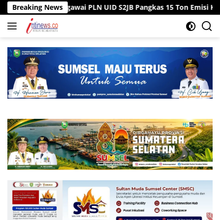
Langsung
ntor, Pegawai PLN UID S2JB Pangkas 15 Ton Emisi Karbon
Breaking News
ke
konten