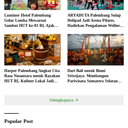
Luminor Hotel Palembang
ARYADUTA Palembang Sulap
Gelar Lomba Mewarnai
Helipad Jadi Arena Pilates,
Sambut HUT ke-81 RI, Ajak
Hadirkan Pengalaman Wellness
Anak Asah Kreativitas
Pertama di Kota Pempek
Harper Palembang Angkat Cita
Dari Bali untuk Bumi
Rasa Nusantara untuk Rayakan
Sriwijaya: Membangun
HUT RI, Kuliner Lokal Jadi
Pariwisata Sumatera Selatan
Daya Tarik Utama
melalui Tata Kelola Destinasi
Terintegrasi
Selengkapnya
Popular Post