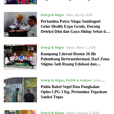
Kemandirian Ekonomi Warga
Energi & Migas
Rabu, April 8, 2026
Pertamina Patra Niaga Sumbagsel
Gelar Health Expo Gratis, Dorong
Deteksi Dini dan Gaya Hidup Sehat di
Hari Kesehatan Dunia
Energi & Migas
Selasa, Maret 3, 2026
Kampung Literasi Rusun 26 Ilir
Palembang Bertransformasi, Dari Zona
Stigma Jadi Ruang Edukasi dan
Pemberdayaan
Energi & Migas
,
Politik & Hukum
Sabtu,
Februari 14, 2026
Polda Babel Segel Dua Pangkalan
Oplos LPG 3 Kg, Pertamina Tegaskan
Sanksi Tegas
Energi & Migas
Selasa, Februari 3, 2026